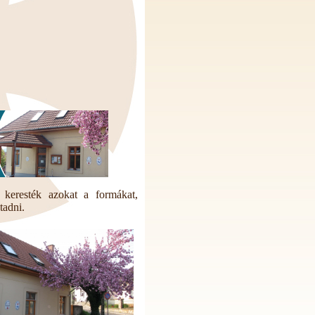
s keresték azokat a formákat,
tadni.