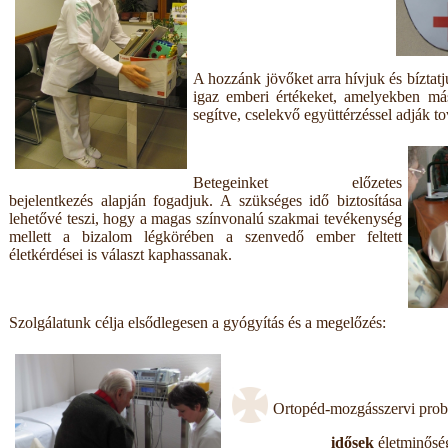
A hozzánk jövőket arra hívjuk és bíztatj
igaz emberi értékeket, amelyekben más
segítve, cselekvő együttérzéssel adják t
Betegeinket előzetes
bejelentkezés alapján fogadjuk. A szükséges idő biztosítása
lehetővé teszi, hogy a magas színvonalú szakmai tevékenység
mellett a bizalom légkörében a szenvedő ember feltett
életkérdései is választ kaphassanak.
Szolgálatunk célja elsődlegesen a gyógyítás és a megelőzés:
Ortopéd-mozgásszervi pro
idősek
életminőség