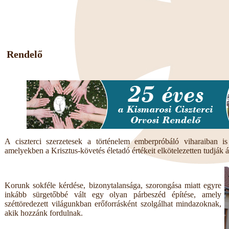
Rendelő
A ciszterci szerzetesek a történelem emberpróbáló viharaiban i
amelyekben a Krisztus-követés életadó értékeit elkötelezetten tudják á
Korunk sokféle kérdése, bizonytalansága, szorongása miatt egyre
inkább sürgetőbbé vált egy olyan párbeszéd építése, amely
széttöredezett világunkban erőforrásként szolgálhat mindazoknak,
akik hozzánk fordulnak.