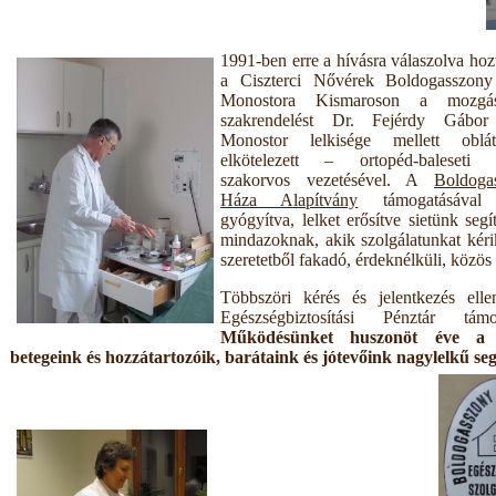
1991-ben erre a hívásra válaszolva hozt
a Ciszterci Nővérek Boldogasszon
Monostora Kismaroson a mozgáss
szakrendelést Dr. Fejérdy Gábo
Monostor lelkisége mellett oblát
elkötelezett – ortopéd-baleseti 
szakorvos vezetésével. A
Boldoga
Háza Alapítvány
támogatásával t
gyógyítva, lelket erősítve sietünk segí
mindazoknak, akik szolgálatunkat kér
szeretetből fakadó, érdeknélküli, közös
Többszöri kérés és jelentkezés ell
Egészségbiztosítási Pénztár tá
Működésünket huszonöt éve a sz
betegeink és hozzátartozóik, barátaink és jótevőink nagylelkű segí