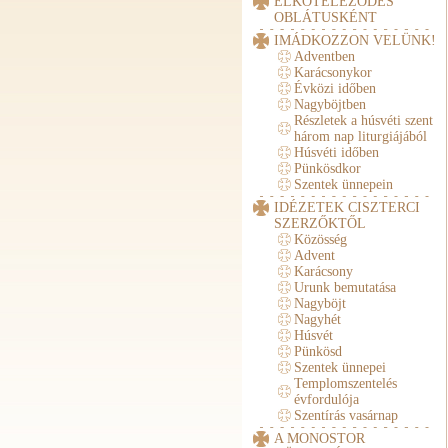
ELKÖTELEZŐDÉS
OBLÁTUSKÉNT
IMÁDKOZZON VELÜNK!
Adventben
Karácsonykor
Évközi időben
Nagyböjtben
Részletek a húsvéti szent
három nap liturgiájából
Húsvéti időben
Pünkösdkor
Szentek ünnepein
IDÉZETEK CISZTERCI
SZERZŐKTŐL
Közösség
Advent
Karácsony
Urunk bemutatása
Nagyböjt
Nagyhét
Húsvét
Pünkösd
Szentek ünnepei
Templomszentelés
évfordulója
Szentírás vasárnap
A MONOSTOR