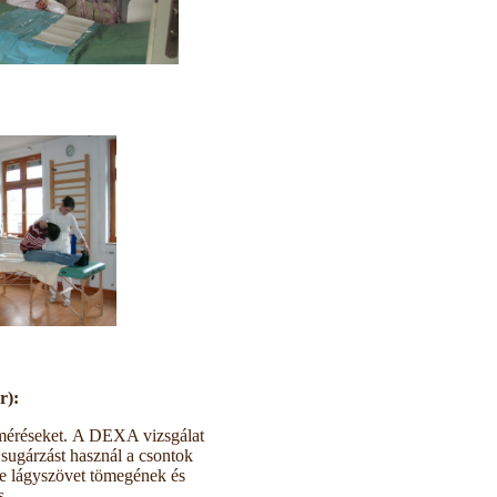
r):
éréseket.
A DEXA vizsgálat
 sugárzást használ a csontok
tve lágyszövet tömegének és
s
.