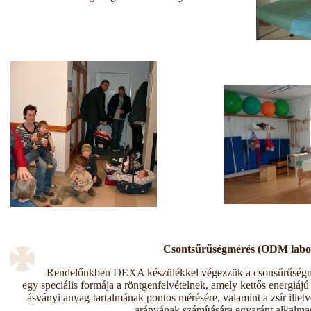
Csontsűrűségmérés (ODM labo
Rendelőnkben DEXA készülékkel végezzük a csonsűrűségm
egy speciális formája a röntgenfelvételnek, amely kettős energiájú
ásványi anyag-tartalmának
pontos mérésére
,
valamint a zsír ille
arányának számítására egyaránt alkalma