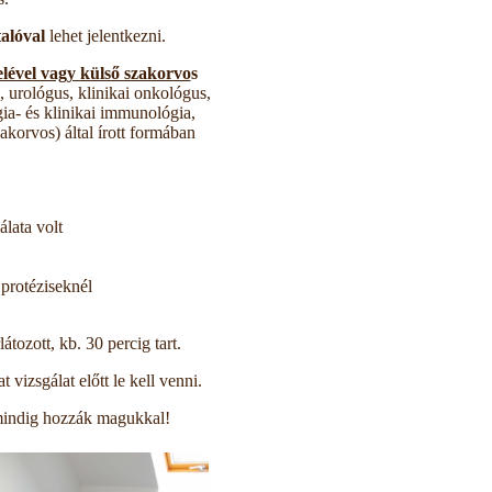
talóval
lehet jelentkezni.
elével vagy külső szakorvo
s
 urológus, klinikai onkológus,
ia- és klinikai immunológia,
korvos) által írott formában
lata volt
 protéziseknél
tozott, kb. 30 percig tart.
vizsgálat előtt le kell venni.
 mindig hozzák magukkal!