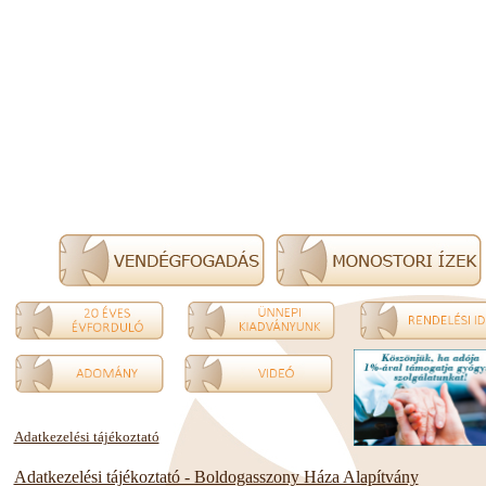
Adatkezelési tájékoztató
Adatkezelési tájékoztató - Boldogasszony Háza Alapítvány