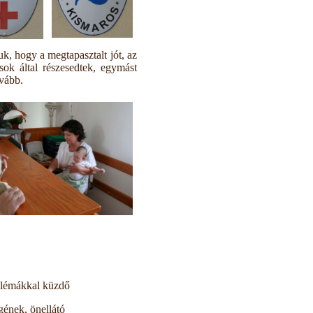
uk, hogy a megtapasztalt jót, az
ok által részesedtek, egymást
ovább.
blémákkal küzdő
ének, önellátó