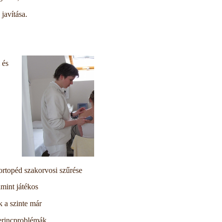
javítása.
 és
ortopéd szakorvosi szűrése
amint játékos
 a szinte már
erincproblémák