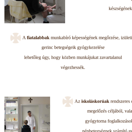
készségének 
A
fiatalabbak
munkabíró képességének megőrzése, izületi
gerinc betegségeik gyógykezelése
lehetőleg úgy, hogy közben munkájukat zavartalanul
végezhessék.
Az
iskoláskorúak
rendszeres 
megelőzés céljából, val
gyógytorna foglalkozások
népbetegségnek számító g