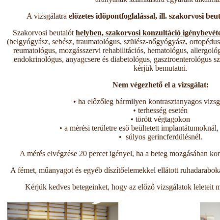
A vizsgálatra
előzetes időpontfoglalással, ill. szakorvosi beu
Szakorvosi beutalót
helyben, szakorvosi konzultáció igénybevét
(belgyógyász, sebész, traumatológus, szülész-nőgyógyász, ortopédus,
reumatológus, mozgásszervi rehabilitációs, hematológus, allergológ
endokrinológus, anyagcsere és diabetológus, gasztroenterológus sza
kérjük bemutatni.
Nem végezhető el a vizsgálat:
• ha előzőleg bármilyen kontrasztanyagos vizsgá
• terhesség esetén
• törött végtagokon
• a mérési területre eső beültetett implantátumoknál,
• súlyos gerincferdülésnél.
A mérés elvégzése 20 percet igényel, ha a beteg mozgásában korlá
A fémet, műanyagot és egyéb díszítőelemekkel ellátott ruhadarabokat 
Kérjük kedves betegeinket, hogy az előző vizsgálatok leleteit