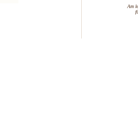
Am le
f