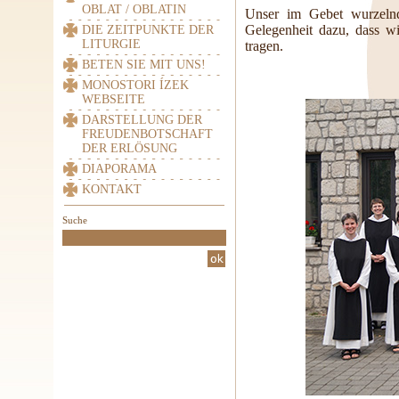
OBLAT / OBLATIN
Unser im Gebet wurzeln
Gelegenheit dazu, dass wi
DIE ZEITPUNKTE DER
LITURGIE
tragen.
BETEN SIE MIT UNS!
MONOSTORI ÍZEK
WEBSEITE
DARSTELLUNG DER
FREUDENBOTSCHAFT
DER ERLÖSUNG
DIAPORAMA
KONTAKT
Suche