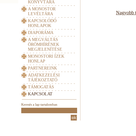
KÖNYVTÁRA
A MONOSTOR
Nagyobb t
LEVÉLTÁRA
KAPCSOLÓDÓ
HONLAPOK
DIAPORÁMA
A MEGVÁLTÁS
ÖRÖMHÍRÉNEK
MEGJELENÍTÉSE
MONOSTORI ÍZEK
HONLAP
PARTNEREINK
ADATKEZELÉSI
TÁJÉKOZTATÓ
TÁMOGATÁS
KAPCSOLAT
Keresés a lap-tartalomban