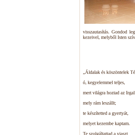
visszautasítás. Gondod le
kezeivel, melyből Isten szí
„Áldalak és köszöntelek T
ó, kegyelemmel teljes,
mert világra hoztad az Irga
mely rám leszállt;
te készítetted a gyertyát,
melyet kezembe kaptam.
Te szolgáltattad a viaszt