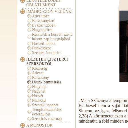
ELKÖTELEZŐDÉS
OBLÁTUSKÉNT
IMÁDKOZZON VELÜNK!
Adventben
Karácsonykor
Évközi időben
Nagyböjtben
Részletek a húsvéti szent
három nap liturgiájából
Húsvéti időben
Pünkösdkor
Szentek ünnepein
IDÉZETEK CISZTERCI
SZERZŐKTŐL
Közösség
Advent
Karácsony
Urunk bemutatása
Nagyböjt
Nagyhét
Húsvét
„Ma a Szűzanya a templom 
Pünkösd
Szentek ünnepei
És József nem a saját fiát
Templomszentelés
Simeon, az igaz, felismeri
évfordulója
2,38) A körmenetet ezen a
Szentírás vasárnap
mindenütt, a föld minden 
A MONOSTOR