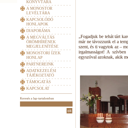
KÖNYVTÁRA
A MONOSTOR
LEVÉLTÁRA
KAPCSOLÓDÓ
HONLAPOK
DIAPORÁMA
„Fogadjuk be tehát tárt ka
A MEGVÁLTÁS
már ne távozzunk el a tem
ÖRÖMHÍRÉNEK
MEGJELENÍTÉSE
szent, és ti vagytok az – 
irgalmasságot! A szívben 
MONOSTORI ÍZEK
egyszóval azoknak, akik me
HONLAP
PARTNEREINK
ADATKEZELÉSI
TÁJÉKOZTATÓ
TÁMOGATÁS
KAPCSOLAT
Keresés a lap-tartalomban