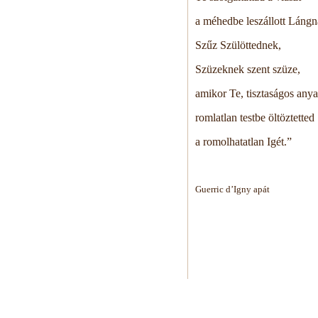
a méhedbe leszállott Lángn
Szűz Szülöttednek,
Szüzeknek szent szüze,
amikor Te, tisztaságos anya
romlatlan testbe öltöztetted
a romolhatatlan Igét.”
Guerric d’Igny apát